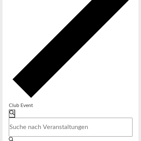
Club Event
VERANSTALTUNGEN
SUCHE
SUCHE
Bitte
UND
Schlüsselwort
ANSICHTEN,
eingeben.