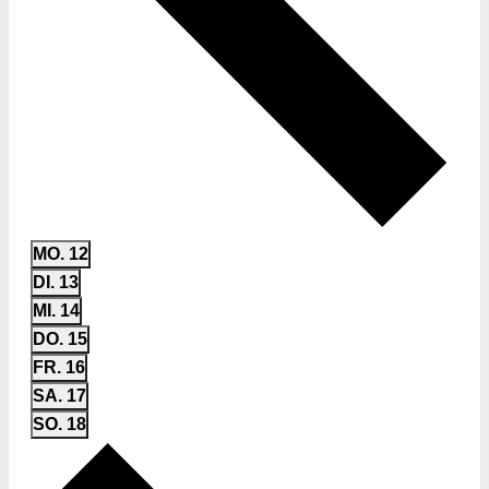
MO.
12
DI.
13
MI.
14
DO.
15
FR.
16
SA.
17
SO.
18
Nächste
Woche