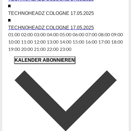
Empfohlen
2025
TECHNOHEADZ COLOGNE 17.05.2025
@
17
Empfohlen
23:00
Mai
TECHNOHEADZ COLOGNE 17.05.2025
-
00:00
2025
01:00
02:00
03:00
04:00
05:00
06:00
07:00
08:00
09:00
18
@
10:00
11:00
12:00
13:00
14:00
15:00
16:00
17:00
18:00
Mai
00:00
23:00
19:00
20:00
21:00
22:00
23:00
2025
MONTAG,
DIENSTAG,
MITTWOCH,
DONNERSTAG,
FREITAG,
SAMSTAG,
SONNTAG,
Keine
Keine
Keine
Keine
Keine
Keine
Keine
-
@
KALENDER ABONNIEREN
MAI
MAI
MAI
MAI
MAI
MAI
MAI
Veranstaltungen
Veranstaltungen
Veranstaltungen
Veranstaltungen
Veranstaltungen
Veranstaltungen
Veranstaltungen
18
07:00
12,
13,
14,
15,
16,
17,
18,
an
an
an
an
an
an
an
Mai
<span
2025
2025
2025
2025
2025
2025
2025
diesem
diesem
diesem
diesem
diesem
diesem
diesem
2025
class='timezone'>
Tag.
Tag.
Tag.
Tag.
Tag.
Tag.
Tag.
@
CEST
07:00
</span>
<span
class='timezone'>
CEST
</span>