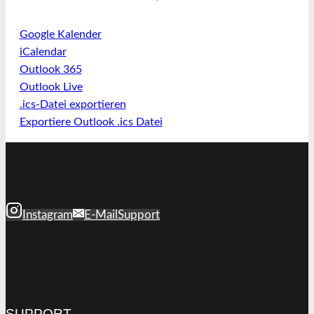
Google Kalender
iCalendar
Outlook 365
Outlook Live
.ics-Datei exportieren
Exportiere Outlook .ics Datei
FOLLOW US
Instagram
E-Mail
Support
SUPPORT