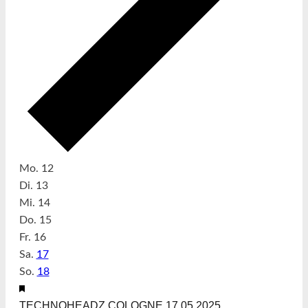
WOCHE
Mo.
12
VON
Di.
13
VERANSTALTUNGEN
Mi.
14
Do.
15
Fr.
16
Sa.
17
So.
18
17
Empfohlen
Mai
TECHNOHEADZ COLOGNE 17.05.2025