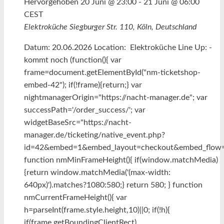
Hervorgehoben
20 Juni @ 23:00
-
21 Juni @ 06:00
CEST
Elektroküche
Siegburger Str. 110, Köln, Deutschland
Datum: 20.06.2026 Location: Elektroküche Line Up: -
kommt noch (function(){ var
frame=document.getElementById("nm-ticketshop-
embed-42"); if(!frame){return;} var
nightmanagerOrigin="https://nacht-manager.de"; var
successPath='/order_success/'; var
widgetBaseSrc="https://nacht-
manager.de/ticketing/native_event.php?
id=42&embed=1&embed_layout=checkout&embed_flow=s
function nmMinFrameHeight(){ if(window.matchMedia)
{return window.matchMedia('(max-width:
640px)').matches?1080:580;} return 580; } function
nmCurrentFrameHeight(){ var
h=parseInt(frame.style.height,10)||0; if(!h){
if(frame.getBoundingClientRect)