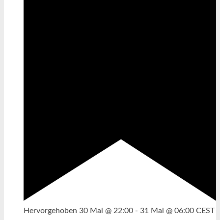
Hervorgehoben
30 Mai @ 22:00
-
31 Mai @ 06:00
CEST