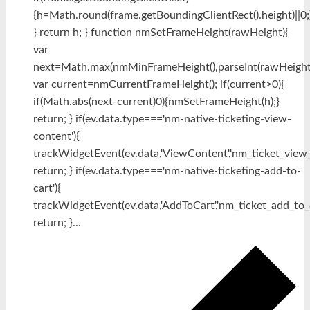
{h=Math.round(frame.getBoundingClientRect().height)||0;
} return h; } function nmSetFrameHeight(rawHeight){
var
next=Math.max(nmMinFrameHeight(),parseInt(rawHeight,
var current=nmCurrentFrameHeight(); if(current>0){
if(Math.abs(next-current)0){nmSetFrameHeight(h);}
return; } if(ev.data.type==='nm-native-ticketing-view-
content'){
trackWidgetEvent(ev.data,'ViewContent','nm_ticket_view_
return; } if(ev.data.type==='nm-native-ticketing-add-to-
cart'){
trackWidgetEvent(ev.data,'AddToCart','nm_ticket_add_to_c
return; }...