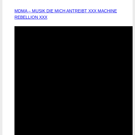
MDMA – MUSIK DIE MICH ANTREIBT XXX MACHINE
REBELLION XXX