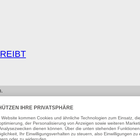
TREIBT
n.