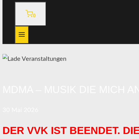
0
MDMA – MUSIK DIE MICH A
30
Mai
2026
DER VVK IST BEENDET. D