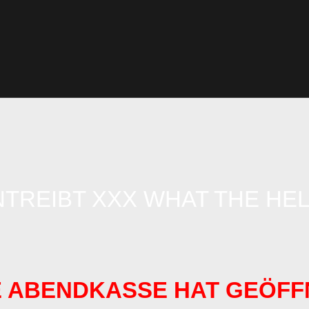
NTREIBT XXX WHAT THE HEL
IE ABENDKASSE HAT GEÖF