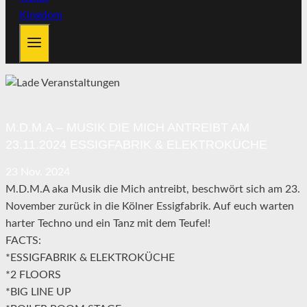
M.D.M.A – MUSIK DIE MICH ANTREIBT AM
23.11.2024 ESSIGFABRIK & ELEKTROKÜCHE
23
Nov.
2024
M.D.M.A aka Musik die Mich antreibt, beschwört sich am 23.
November zurück in die Kölner Essigfabrik. Auf euch warten
harter Techno und ein Tanz mit dem Teufel!
FACTS:
*ESSIGFABRIK & ELEKTROKÜCHE
*2 FLOORS
*BIG LINE UP