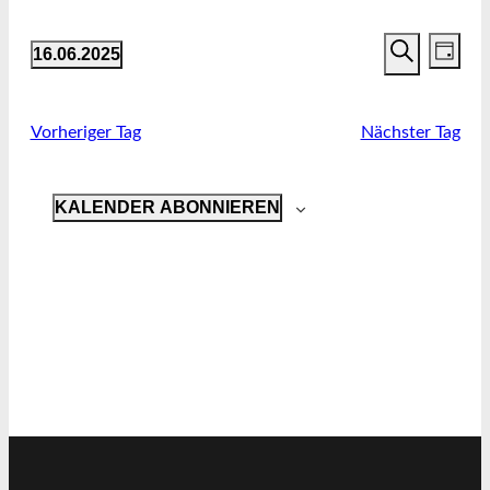
JUNI
VERANSTA
2025
VER
16.06.2025
TAG
SUCHE
ANSI
SUCHE
Datum
NAVI
UND
wählen.
ANSICHTEN
Vorheriger Tag
Nächster Tag
NAVIGATIO
KALENDER ABONNIEREN