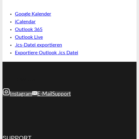
Google Kalender
iCalendar
Outlook 365
Outlook Live
.ics-Datei exportieren
Exportiere Outlook .ics Datei
FOLLOW US
Instagram
E-Mail
Support
SUPPORT